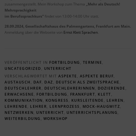
zusammengestellt. Mein Workshop zum Thema
„Mehr als Deutsch!
Mehrsprachigkeit
im Berufssprachkurs“
findet von 13:00-14:00 Uhr statt.
28.09.2024, Gesellschaftshaus des Palmengartens, Frankfurt am Main.
Anmeldung über die Webseite von
Ernst Klett Sprachen
.
VERÖFFENTLICHT IN
FORTBILDUNG
,
TERMINE
,
UNCATEGORIZED
,
UNTERRICHT
VERSCHLAGWORTET MIT
ASPEKTE
,
ASPEKTE BERUF
,
AUSTAUSCH
,
DAF
,
DAZ
,
DEUTSCH ALS ZWEITSPRACHE
,
DEUTSCHLEHRER
,
DEUTSCHLEHRERINNEN
,
DOZIERENDE
,
ERWACHSENE
,
FORTBILDUNG
,
FRANKFURT
,
KLETT
,
KOMMUNIKATION
,
KONGRESS
,
KURSLEITENDE
,
LEHREN
,
LEHRENDE
,
LEHRER
,
LERNPROZESS
,
MOCK-HAUGWITZ
,
NETZWERKEN
,
UNTERRICHT
,
UNTERRICHTSPLANUNG
,
WEITERBILDUNG
,
WORKSHOP