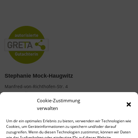
Stephanie Mock-Haugwitz
Manfred-von-Richthofen-Str. 4
12101 Berlin
Cookie-Zustimmung
0177 / 7487854
verwalten
mock.stephanie@web.de
Um dir ein optimales Erlebnis zu bieten, verwenden wir Technologien wie
Cookies, um Geräteinformationen zu speichern und/oder darauf
AGB
zuzugreifen. Wenn du diesen Technologien zustimmst, können wir Daten
wie das Surfverhalten oder eindeutige IDs auf dieser Website