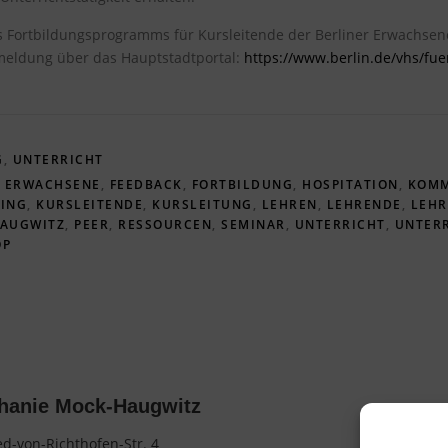
 Fortbildungsprogramms für Kursleitende der Berliner Erwachsenen
nmeldung über das Hauptstadtportal:
https://www.berlin.de/vhs/fue
G
,
UNTERRICHT
,
ERWACHSENE
,
FEEDBACK
,
FORTBILDUNG
,
HOSPITATION
,
KOMM
ING
,
KURSLEITENDE
,
KURSLEITUNG
,
LEHREN
,
LEHRENDE
,
LEHR
AUGWITZ
,
PEER
,
RESSOURCEN
,
SEMINAR
,
UNTERRICHT
,
UNTER
OP
hanie Mock-Haugwitz
d-von-Richthofen-Str. 4