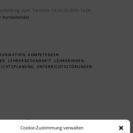
bildung statt. Termine: 13.05.24 (9:00-14:00
r-kursleitende/
UNIKATION
,
KOMPETENZEN
,
ER
,
LEHRERGESUNDHEIT
,
LEHRERINNEN
,
RICHTSPLANUNG
,
UNTERRICHTSSTÖRUNGEN
,
AGB
Cookie-Zustimmung verwalten
Impressum