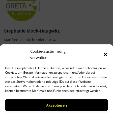
Stephanie Mock-Haugwitz
Manfred-von-Richthofen-Str. 4
12101 Berlin
Cookie-Zustimmung
0177 / 7487854
verwalten
mock.stephanie@web.de
Um dir ein optimales Erlebnis zu bieten, verwenden wir Technologien wie
Cookies, um Geräteinformationen zu speichern und/oder darauf
AGB
zuzugreifen. Wenn du diesen Technologien zustimmst, können wir Daten
wie das Surfverhalten oder eindeutige IDs auf dieser Website
Impressum
verarbeiten. Wenn du deine Zustimmung nicht erteilst oder zurückziehst,
können bestimmte Merkmale und Funktionen beeinträchtigt werden.
Datenschutz
Cookies
Akzeptieren