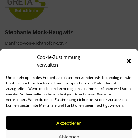
Stephanie Mock-Haugwitz
Manfred-von-Richthofen-Str. 4
12101 Berlin
Cookie-Zustimmung
0177 / 7487854
verwalten
mock.stephanie@web.de
Um dir ein optimales Erlebnis zu bieten, verwenden wir Technologien wie
Cookies, um Geräteinformationen zu speichern und/oder darauf
AGB
zuzugreifen. Wenn du diesen Technologien zustimmst, können wir Daten
wie das Surfverhalten oder eindeutige IDs auf dieser Website
Impressum
verarbeiten. Wenn du deine Zustimmung nicht erteilst oder zurückziehst,
können bestimmte Merkmale und Funktionen beeinträchtigt werden.
Datenschutz
Cookies
Akzeptieren
Ablehnen