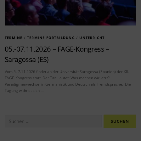
TERMINE
/
TERMINE FORTBILDUNG
/
UNTERRICHT
05.-07.11.2026 – FAGE-Kongress –
Saragossa (ES)
Vom 5.-7.11.2026 findet an der Universität Saragossa (Spanien) der XII.
FAGE-Kongress statt. Der Titel lautet: Was machen wir jetzt?
Paradigmenwechsel in Germanistik und Deutsch als Fremdsprache. Die
Tagung widmet sich …
Suchen nach: