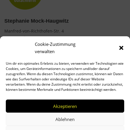
Stephanie Mock-Haugwitz
Manfred-von-Richthofen-Str. 4
12101 Berlin
Cookie-Zustimmung
0177 / 7487854
verwalten
mock.stephanie@web.de
Um dir ein optimales Erlebnis zu bieten, verwenden wir Technologien wie
Cookies, um Geräteinformationen zu speichern und/oder darauf
AGB
zuzugreifen. Wenn du diesen Technologien zustimmst, können wir Daten
wie das Surfverhalten oder eindeutige IDs auf dieser Website
Impressum
verarbeiten. Wenn du deine Zustimmung nicht erteilst oder zurückziehst,
können bestimmte Merkmale und Funktionen beeinträchtigt werden.
Datenschutz
Cookies
Akzeptieren
Ablehnen