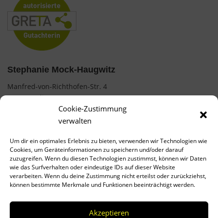
Stephanie Mock-Haugwitz
Manfred-von-Richthofen-Str. 4
12101 Berlin
Cookie-Zustimmung
0177 / 7487854
verwalten
mock.stephanie@web.de
Um dir ein optimales Erlebnis zu bieten, verwenden wir Technologien wie
Cookies, um Geräteinformationen zu speichern und/oder darauf
AGB
zuzugreifen. Wenn du diesen Technologien zustimmst, können wir Daten
wie das Surfverhalten oder eindeutige IDs auf dieser Website
Impressum
verarbeiten. Wenn du deine Zustimmung nicht erteilst oder zurückziehst,
können bestimmte Merkmale und Funktionen beeinträchtigt werden.
Datenschutz
Cookies
Akzeptieren