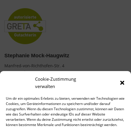
Stephanie Mock-Haugwitz
Manfred-von-Richthofen-Str. 4
12101 Berlin
Cookie-Zustimmung
0177 / 7487854
verwalten
mock.stephanie@web.de
Um dir ein optimales Erlebnis zu bieten, verwenden wir Technologien wie
Cookies, um Geräteinformationen zu speichern und/oder darauf
AGB
zuzugreifen. Wenn du diesen Technologien zustimmst, können wir Daten
wie das Surfverhalten oder eindeutige IDs auf dieser Website
Impressum
verarbeiten. Wenn du deine Zustimmung nicht erteilst oder zurückziehst,
können bestimmte Merkmale und Funktionen beeinträchtigt werden.
Datenschutz